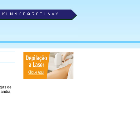
ojas de
lândia,