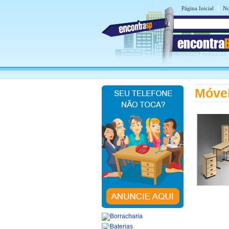
|
Página Inicial
No
encontra
Móvei