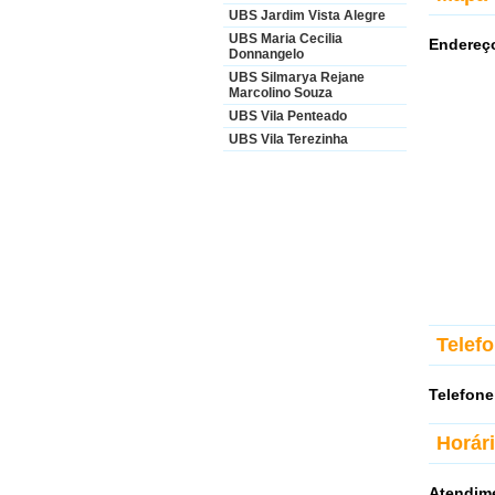
UBS Jardim Vista Alegre
UBS Maria Cecilia
Endereç
Donnangelo
UBS Silmarya Rejane
Marcolino Souza
UBS Vila Penteado
UBS Vila Terezinha
Telef
Telefone
Horár
Atendim