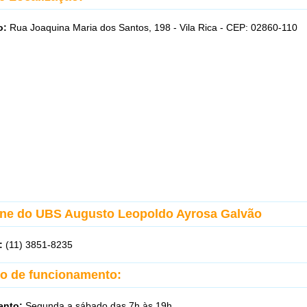
o:
Rua Joaquina Maria dos Santos, 198 - Vila Rica - CEP: 02860-110
one do UBS Augusto Leopoldo Ayrosa Galvão
:
(11) 3851-8235
io de funcionamento:
ento:
Segunda a sábado das 7h às 19h.