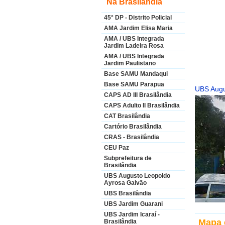
Na Brasilândia
45° DP - Distrito Policial
AMA Jardim Elisa Maria
AMA / UBS Integrada
Jardim Ladeira Rosa
AMA / UBS Integrada
Jardim Paulistano
Base SAMU Mandaqui
Base SAMU Parapua
UBS Augu
CAPS AD III Brasilândia
CAPS Adulto II Brasilândia
CAT Brasilândia
Cartório Brasilândia
CRAS - Brasilândia
CEU Paz
Subprefeitura de
Brasilândia
UBS Augusto Leopoldo
Ayrosa Galvão
UBS Brasilândia
UBS Jardim Guarani
UBS Jardim Icaraí -
Mapa 
Brasilândia