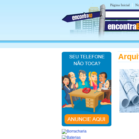
|
Página Inicial
No
encontra
Arqui