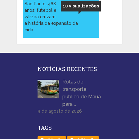
São Paulo, 468
10 visualizações
anos: futebol e
várzea cruzam
a história da expansão da
cida
NOTÍCIAS RECENTES
Rotas de
transporte
público de Mauá
para …
9 de agosto de 2026
TAGS