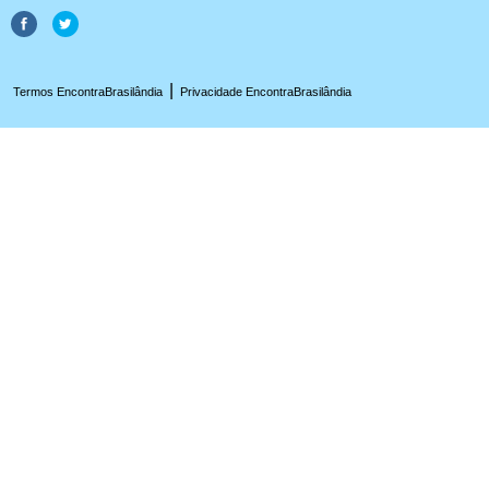
|
Termos EncontraBrasilândia
Privacidade EncontraBrasilândia