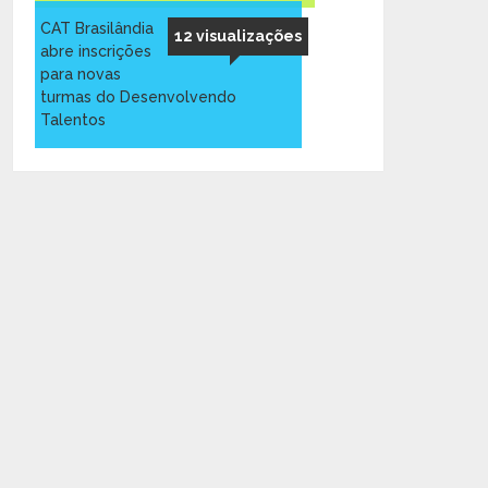
CAT Brasilândia
12 visualizações
abre inscrições
para novas
turmas do Desenvolvendo
Talentos