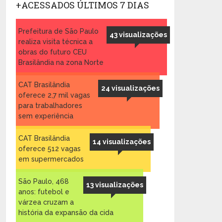
+ACESSADOS ÚLTIMOS 7 DIAS
Prefeitura de São Paulo
43 visualizações
realiza visita técnica a
obras do futuro CEU
Brasilândia na zona Norte
CAT Brasilândia
24 visualizações
oferece 2,7 mil vagas
para trabalhadores
sem experiência
CAT Brasilândia
14 visualizações
oferece 512 vagas
em supermercados
São Paulo, 468
13 visualizações
anos: futebol e
várzea cruzam a
história da expansão da cida